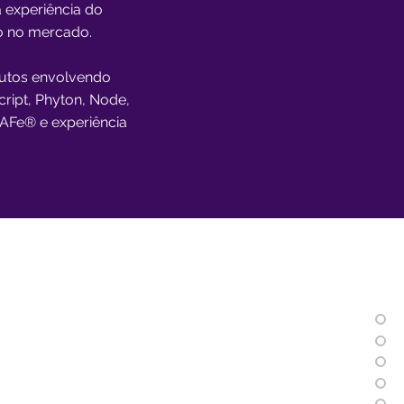
 experiência do
ão no mercado.
utos envolvendo
cript, Phyton, Node,
AFe® e experiência